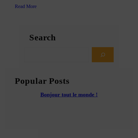
Read More
:
B
o
Search
n
j
S
o
e
u
a
r
r
t
Popular Posts
c
o
h
u
Bonjour tout le monde !
t
l
Bienvenue sur Les sites de Karoil multisites. Ceci est votre
e
premier article. Modifiez-le ou supprimez-le, puis lancez-
m
vous !
o
n