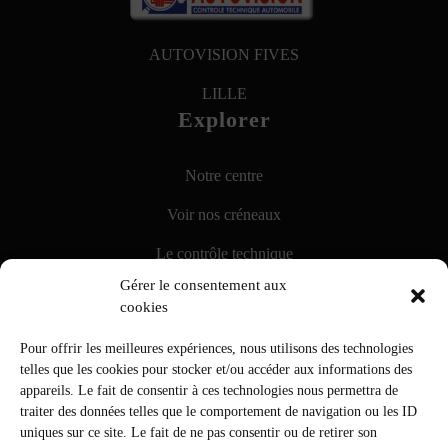
AUTOVISION FIVES
LILLE
Explorer
Notre centre
Voir nos créneaux
Le contrôle technique
Gérer le consentement aux
La contre-visite
cookies
Galerie
Pour offrir les meilleures expériences, nous utilisons des technologies
Info pratiques
telles que les cookies pour stocker et/ou accéder aux informations des
appareils. Le fait de consentir à ces technologies nous permettra de
traiter des données telles que le comportement de navigation ou les ID
Mentions Légales
uniques sur ce site. Le fait de ne pas consentir ou de retirer son
Contact