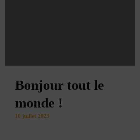
Bonjour tout le
monde !
10 juillet 2023
Bienvenue sur Les sites de Karoil multisites. Ceci est
votre premier article. Modifiez-le ou supprimez-le, puis
lancez-vous !